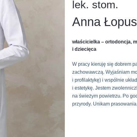
lek. stom.
Anna Łopus
właścicielka – ortodoncja,
i dziecięca
W pracy kieruję się dobrem p
zachowawczą. Wyjaśniam możl
i profilaktykę) i wspólnie ukł
i estetykę. Jestem zwolennicz
na świeżym powietrzu. Po god
przyrody. Unikam prasowania