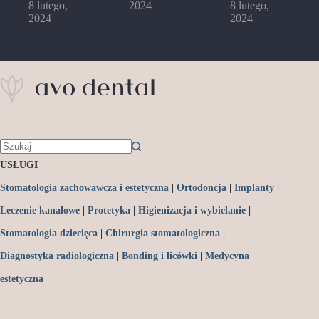
8 lutego,
2024
8 lutego,
2024
2024
USŁUGI
Stomatologia zachowawcza i estetyczna
|
Ortodoncja
|
Implanty
|
Leczenie kanałowe
|
Protetyka
|
Higienizacja i wybielanie
|
Stomatologia dziecięca
|
Chirurgia stomatologiczna
|
Diagnostyka radiologiczna
|
Bonding i licówki
|
Medycyna
estetyczna