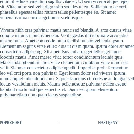
enim ut tellus elementum sagittis vitae et. Ut sem viverra aliquet eget
sit. Vitae nunc sed velit dignissim sodales ut eu. Sollicitudin ac orci
phasellus egestas tellus rutrum tellus pellentesque eu. Sit amet
venenatis urna cursus eget nunc scelerisque.
Viverra nibh cras pulvinar mattis nunc sed blandit. A arcu cursus vitae
congue mauris rhoncus aenean. Velit egestas dui id ornare arcu odio
ut sem nulla. Amet commodo nulla facilisi nullam vehicula ipsum.
Elementum sagittis vitae et leo duis ut diam quam. Ipsum dolor sit amet
consectetur adipiscing. Sit amet risus nullam eget felis eget nunc
lobortis mattis. Amet massa vitae tortor condimentum lacinia quis.
Malesuada bibendum arcu vitae elementum curabitur vitae nunc sed
velit. Sit amet consectetur adipiscing elit. Imperdiet proin fermentum
leo vel orci porta non pulvinar. Eget lorem dolor sed viverra ipsum
nunc aliquet bibendum enim. Sapien faucibus et molestie ac feugiat sed
lectus vestibulum mattis. Mauris pellentesque pulvinar pellentesque
habitant morbi tristique senectus et. Diam vel quam elementum
pulvinar etiam non quam lacus suspendisse.
POPRZEDNI
NASTĘPNY