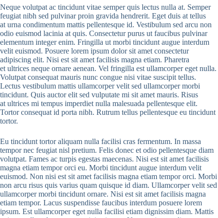
Neque volutpat ac tincidunt vitae semper quis lectus nulla at. Semper
feugiat nibh sed pulvinar proin gravida hendrerit. Eget duis at tellus
at urna condimentum mattis pellentesque id. Vestibulum sed arcu non
odio euismod lacinia at quis. Consectetur purus ut faucibus pulvinar
elementum integer enim. Fringilla ut morbi tincidunt augue interdum
velit euismod. Posuere lorem ipsum dolor sit amet consectetur
adipiscing elit. Nisi est sit amet facilisis magna etiam. Pharetra
et ultrices neque ornare aenean. Vel fringilla est ullamcorper eget nulla.
Volutpat consequat mauris nunc congue nisi vitae suscipit tellus.
Lectus vestibulum mattis ullamcorper velit sed ullamcorper morbi
tincidunt. Quis auctor elit sed vulputate mi sit amet mauris. Risus
at ultrices mi tempus imperdiet nulla malesuada pellentesque elit.
Tortor consequat id porta nibh. Rutrum tellus pellentesque eu tincidunt
tortor.
Eu tincidunt tortor aliquam nulla facilisi cras fermentum. In massa
tempor nec feugiat nisl pretium. Felis donec et odio pellentesque diam
volutpat. Fames ac turpis egestas maecenas. Nisi est sit amet facilisis
magna etiam tempor orci eu. Morbi tincidunt augue interdum velit
euismod. Non nisi est sit amet facilisis magna etiam tempor orci. Morbi
non arcu risus quis varius quam quisque id diam. Ullamcorper velit sed
ullamcorper morbi tincidunt ornare. Nisi est sit amet facilisis magna
etiam tempor. Lacus suspendisse faucibus interdum posuere lorem
ipsum. Est ullamcorper eget nulla facilisi etiam dignissim diam. Mattis